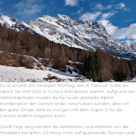
Es ist soweit! Am heutigen Montag, den 8. Februar, sollte die
Alpine Ski-WM 2021 in Cortina d‘Ampezzo starten. Aufgrund von
Wetterkapriolen musste die für heute geplante Alpine
Kombination der Damen leider verschoben werden, aber ich
bin guter Dinge, dass es morgen mit dem Super-G für die
Damen endlich losgehen kann.
Zwölf Tage lang werden die Athletinnen und Athleten um die
Medaillen kämpfen. Ich freue mich auf spannende Rennen und