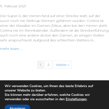
11. Februar 2021
Der Super-G der Herren fand auf einer Strecke statt, auf der
zuvor noch nie Weltcup-Rennen gefahren wurden. Cortina ist
einer der Klassiker im Damen-Zirkus, aber bei den Herren steht
Cortina nie im Rennkalender. Außerdem ist die Streckenführung
auch noch eine andere als bei den Damen, an einigen Stellen
sehr anspruchsvoll. Aufgrund des schlechten Wetters in…
mehr lesen ...
1
2
Weiter »
Wir verwenden Cookies, um Ihnen das beste Erlebnis auf
unserer Website zu bieten.
Sie können mehr darüber erfahren, welche Cookies wir
verwenden oder sie ausschalten in den
Einstellungen
.
© 2021 Maria Höfl-Riesch |
Impressum
|
Datenschutz
Akzeptieren